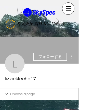
​株式会社 西日本UAVサービス
その他
フォローする
lizzieklecha17
lizzieklecha17