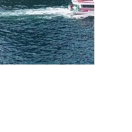
株式会社 西日本UAVサービス
​〒669-6543 兵庫県美方郡香美町香住区若松490
TEL：0796-37-0298
Mail：
info@westjapanuavservice.com
Copyright 2018 West Japan UAV Service. All Rights Reserved